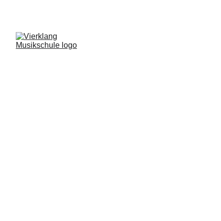
 ‭+49 159 06443242
Kontakt
Vierklang 
Musikschule & 
Gemeinschaft 
Mehr als nur Töne! Entdecke die 